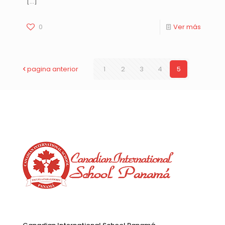
[…]
0
Ver más
pagina anterior
1
2
3
4
5