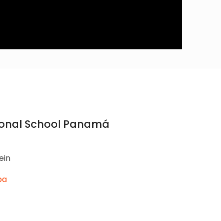
ional School Panamá
ein
pa