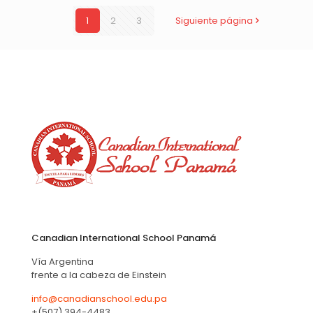
1
2
3
Siguiente página
Canadian International School Panamá
Vía Argentina
frente a la cabeza de Einstein
info@canadianschool.edu.pa
+(507) 394-4483