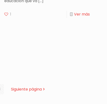
educación que va
[…]
1
Ver más
3
Siguiente página