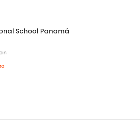
ional School Panamá
ein
pa