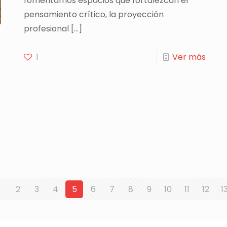
fomentamos espacios que fortalezcan el
pensamiento crítico, la proyección
profesional
[…]
1
Ver más
1
2
3
4
5
6
7
8
9
10
11
12
1